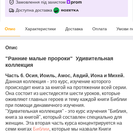
Замовлення під захистом
Доступна доставка
Опис
Характеристики
Доставка
Оплата
Умови п
Опис
"Ранние малые пророки" Удивительная
коллекция
Часть 6. Осия, Иоиль, Амос, Авдий, Иона и Михей.
Данная коллекция - это курс, изучение которого
происходит книга за книгой на протяжении всей серии.
Она состоит из шестидесяти шести уроков, которые
оживляют главных героев и тему каждой книги Библии
при помощи динамичного изучения.
"Удивительная коллекция" - это курс изучения "Библия,
книга за книгой", который составлен специально для
женщин. Эта вторая часть курса концентрируется на
семи книгах
Библии
, которые мы назвали Книги