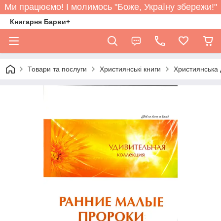
Ми працюємо! І молимось "Боже, Україну збережи!"
Книгарня Барви+
Товари та послуги
Християнські книги
Християнська 