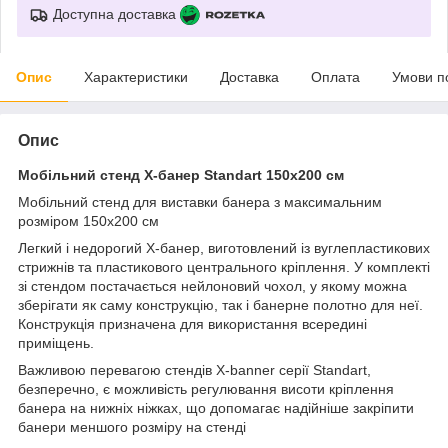
Доступна доставка
Опис
Характеристики
Доставка
Оплата
Умови п
Опис
Мобільний стенд X-банер Standart 150х200 см
Мобільний стенд для виставки банера з максимальним
розміром 150х200 см
Легкий і недорогий X-банер, виготовлений із вуглепластикових
стрижнів та пластикового центрального кріплення. У комплекті
зі стендом постачається нейлоновий чохол, у якому можна
зберігати як саму конструкцію, так і банерне полотно для неї.
Конструкція призначена для використання всередині
приміщень.
Важливою перевагою стендів X-banner серії Standart,
безперечно, є можливість регулювання висоти кріплення
банера на нижніх ніжках, що допомагає надійніше закріпити
банери меншого розміру на стенді