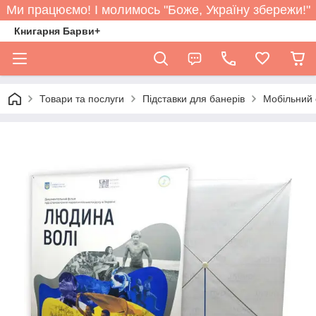
Ми працюємо! І молимось "Боже, Україну збережи!"
Книгарня Барви+
Товари та послуги
Підставки для банерів
Мобільний 