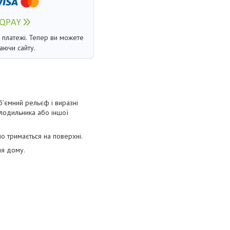
і платежі. Тепер ви можете
аючи сайту.
б’ємний рельєф і виразні
олодильника або іншої
но тримається на поверхні.
ля дому.