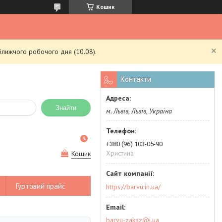
Кошик
ближчого робочого дня (10.08).
Контакти
Знайти
м. Львів, Львів, Україна
+380 (96) 103-05-90
Христина
Кошик
Гуртовий прайс
https://barvu.in.ua/
barvu-zakaz@i.ua