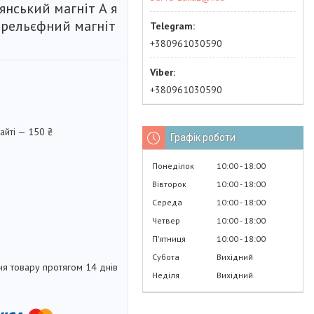
нський магніт А я
Барельєфний магніт
+380961030590
+380961030590
айті — 150 ₴
Графік роботи
Понеділок
10:00
18:00
Вівторок
10:00
18:00
Середа
10:00
18:00
Четвер
10:00
18:00
Пʼятниця
10:00
18:00
Субота
Вихідний
я товару протягом 14 днів
Неділя
Вихідний