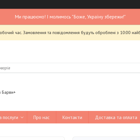
Ми працюємо! І молимось "Боже, Україну збережи!"
робочий час. Замовлення та повідомлення будуть оброблені з 10:00 най
я Барви+
а послуги
Про нас
Контакти
Доставка та оплата