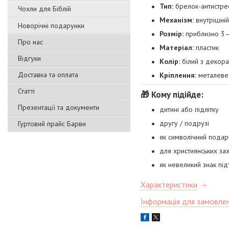
Тип:
брелок-антистре
Чохли для Біблій
Механізм:
внутрішні
Новорічні подарунки
Розмір:
приблизно 3–
Про нас
Матеріал:
пластик
Відгуки
Колір:
білий з декор
Доставка та оплата
Кріплення:
металеве 
Статті
🎁 Кому підійде:
Презентації та документи
дитині або підлітку
другу / подрузі
Гуртовий прайс Барви
як символічний подар
для християнських зах
як невеликий знак пі
Характеристики
Інформація для замовле