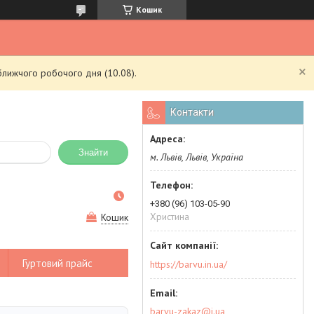
Кошик
ближчого робочого дня (10.08).
Контакти
Знайти
м. Львів, Львів, Україна
+380 (96) 103-05-90
Христина
Кошик
Гуртовий прайс
https://barvu.in.ua/
barvu-zakaz@i.ua