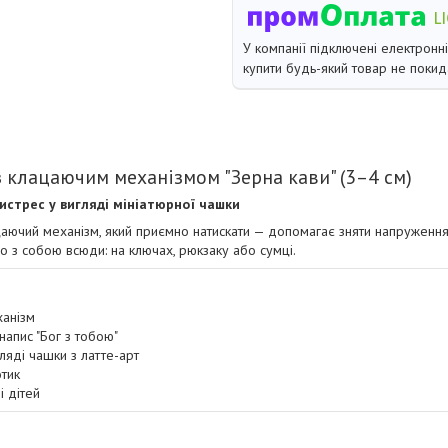
У компанії підключені електронн
купити будь-який товар не покид
 клацаючим механізмом "Зерна кави" (3–4 см)
истрес у вигляді мініатюрної чашки
ючий механізм, який приємно натискати — допомагає зняти напруження 
о з собою всюди: на ключах, рюкзаку або сумці.
ханізм
напис "Бог з тобою"
ляді чашки з латте-арт
отик
і дітей