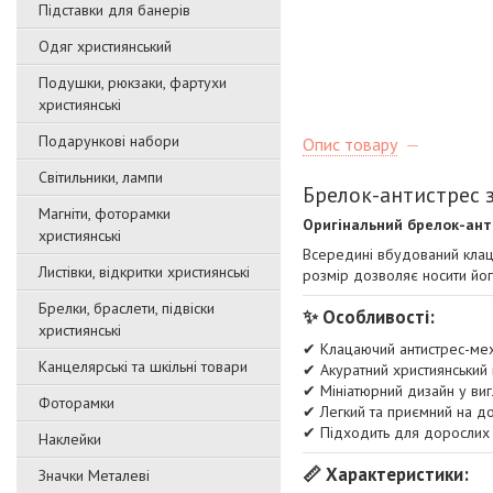
Підставки для банерів
Одяг християнський
Подушки, рюкзаки, фартухи
християнські
Подарункові набори
Опис товару
Світильники, лампи
Брелок-антистрес з
Магніти, фоторамки
Оригінальний брелок-ант
християнські
Всередині вбудований клаца
Листівки, відкритки християнські
розмір дозволяє носити йог
Брелки, браслети, підвіски
✨ Особливості:
християнські
✔ Клацаючий антистрес-ме
Канцелярські та шкільні товари
✔ Акуратний християнський 
✔ Мініатюрний дизайн у виг
Фоторамки
✔ Легкий та приємний на д
✔ Підходить для дорослих 
Наклейки
📏 Характеристики:
Значки Металеві