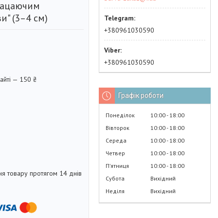
лацаючим
и" (3–4 см)
+380961030590
+380961030590
айті — 150 ₴
Графік роботи
Понеділок
10:00
18:00
Вівторок
10:00
18:00
Середа
10:00
18:00
Четвер
10:00
18:00
Пʼятниця
10:00
18:00
я товару протягом 14 днів
Субота
Вихідний
Неділя
Вихідний