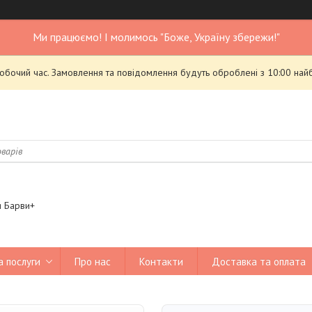
Ми працюємо! І молимось "Боже, Україну збережи!"
робочий час. Замовлення та повідомлення будуть оброблені з 10:00 най
я Барви+
а послуги
Про нас
Контакти
Доставка та оплата