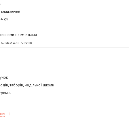
с
й клацаючий
4 см
ативними елементами
кільце для ключів
унок
одів, таборів, недільної школи
дтримки
ння