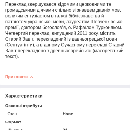
Переклад звершувався відомими церковними та
громадськими діячами спільно зі знавцем давніх мов,
великим ентузіастом в галузі біблієзнавства й
патріотом української мови, лауреатом Шевченківської
премії, доктором богослов’я, о. Рафаїлом Турконяком.
Четвертий переклад, випущений 2011 року, містить
Старий Завіт, перекладений із давньогрецької мови
(Септуагінти), а в даному Сучасному перекладі Старий
Завіт перекладено з древньоєврейської (масоретський
текст).
Приховати
Характеристики
Основні атрибути
Стан
Нове
Формат
Ширина
24