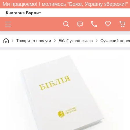
Ми працюємо! І молимось "Боже, Україну збережи!"
Книгарня Барви+
Товари та послуги
Біблії українською
Сучасний перек