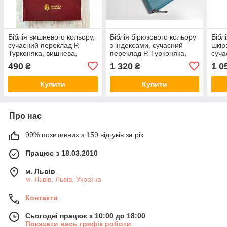
Біблія вишневого кольору,
Біблія бірюзового кольору
Бібл
сучасний переклад Р.
з індексами, сучасний
шкір
Турконяка, вишнева,
переклад Р. Турконяка,
суча
17х24,5 см, великий
17х24,5 см, великий
Турк
490
1 320
1 0
₴
₴
формат
формат
вел
Купити
Купити
Про нас
99% позитивних з 159 відгуків за рік
Працює з 18.03.2010
м. Львів
м. Львів, Львів, Україна
Контакти
Сьогодні працює з 10:00 до 18:00
Показати весь графік роботи