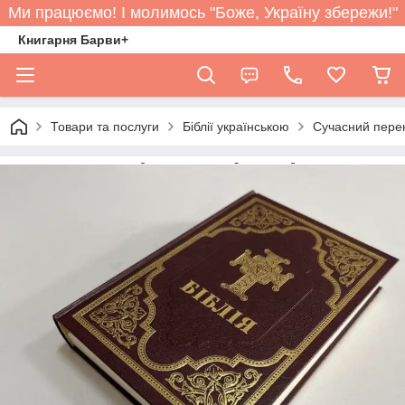
Ми працюємо! І молимось "Боже, Україну збережи!"
Книгарня Барви+
Товари та послуги
Біблії українською
Сучасний перек