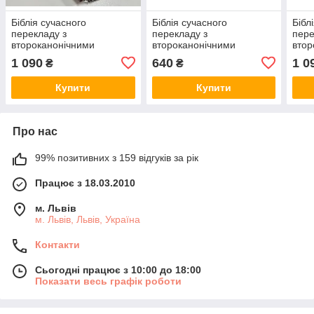
Біблія сучасного
Біблія сучасного
Бібл
перекладу з
перекладу з
пере
второканонічними
второканонічними
втор
книгами, великий формат,
книгами, великий формат,
книг
1 090
640
1 0
₴
₴
палітурка зі шкірзамінника
гнучка вінілова палітурка
палі
вишневого кольору,з
вишневого кольору з
вишн
Купити
Купити
замком(2)
хрестом(2)
замк
Про нас
99% позитивних з 159 відгуків за рік
Працює з 18.03.2010
м. Львів
м. Львів, Львів, Україна
Контакти
Сьогодні працює з 10:00 до 18:00
Показати весь графік роботи