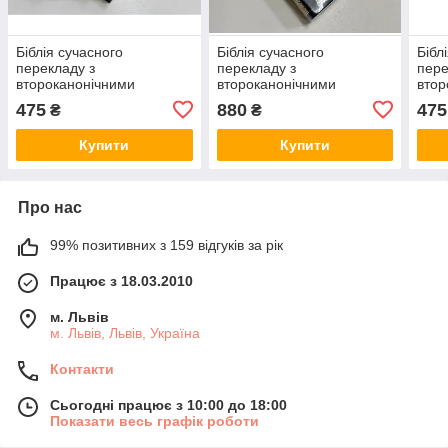
Біблія сучасного
Біблія сучасного
Бібл
перекладу з
перекладу з
пере
второканонічними
второканонічними
втор
книгами, великий формат,
книгами, великий формат,
книг
475
880
475
₴
₴
тверда палітурка синього
гнучка палітурка синього
твер
кольору з хрестом і
кольору зі шкірзамінника
коль
Купити
Купити
рамкою (2)
(2)
Про нас
99% позитивних з 159 відгуків за рік
Працює з 18.03.2010
м. Львів
м. Львів, Львів, Україна
Контакти
Сьогодні працює з 10:00 до 18:00
Показати весь графік роботи