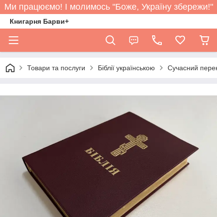
Ми працюємо! І молимось "Боже, Україну збережи!"
Книгарня Барви+
Товари та послуги
Біблії українською
Сучасний перек