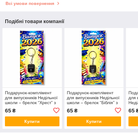
Всі умови повернення
Подібні товари компанії
Подарунок-комплімент
Подарунок-комплімент
Пода
для випускників Недільної
для випускників Недільної
для 
школи – брелок “Хрест” з
школи – брелок “Біблія” з
Неді
клацаючим механізмом
клацаючим механізмом
“Біб
65
65
65
₴
₴
мех
Купити
Купити