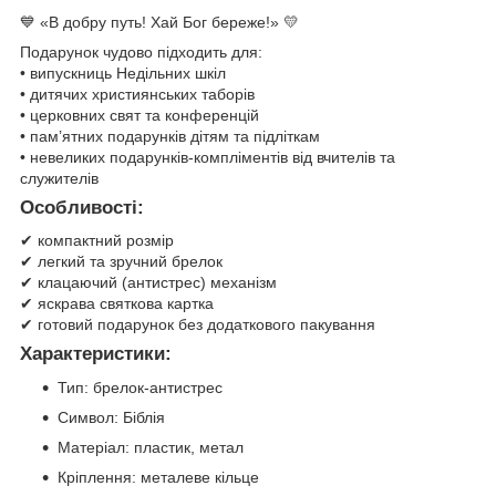
💙 «В добру путь! Хай Бог береже!» 💛
Подарунок чудово підходить для:
• випускниць Недільних шкіл
• дитячих християнських таборів
• церковних свят та конференцій
• пам’ятних подарунків дітям та підліткам
• невеликих подарунків-компліментів від вчителів та
служителів
Особливості:
✔ компактний розмір
✔ легкий та зручний брелок
✔ клацаючий (антистрес) механізм
✔ яскрава святкова картка
✔ готовий подарунок без додаткового пакування
Характеристики:
Тип: брелок-антистрес
Символ: Біблія
Матеріал: пластик, метал
Кріплення: металеве кільце