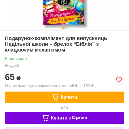
Подарунок-комплімент для випускниць
Недільної школи – брелок “Біблія” з
клацаючим механізмом
В наявності
Роздріб
65
₴
Мінімальна сума замовлення на сайті — 150 ₴
Купити
або
Купити з