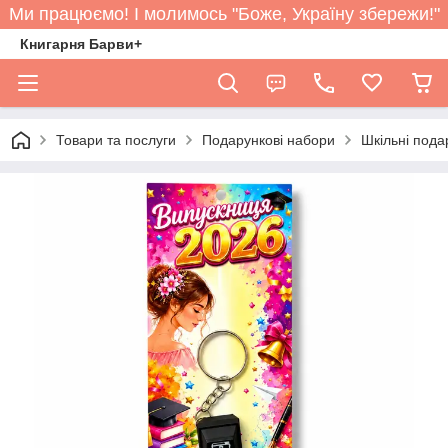
Ми працюємо! І молимось "Боже, Україну збережи!"
Книгарня Барви+
Товари та послуги
Подарункові набори
Шкільні пода