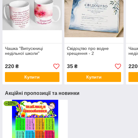
Чашка "Випускниці
Свідоцтво про водне
Чашк
недільної школи"
хрещення - 2
неді
220
35
220
₴
₴
Купити
Купити
Акційні пропозиції та новинки
–10%