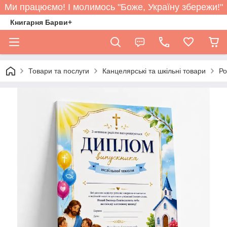
Ми працюємо! І молимось "Боже, Україну збережи!"
Книгарня Барви+
Товари та послуги
Канцелярські та шкільні товари
Ро