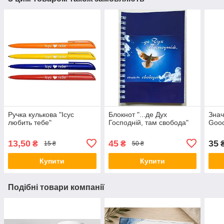
Ручка кулькова "Ісус
Блокнот "...де Дух
Знач
любить тебе"
Господній, там свобода"
Goo
13,50
45
35
₴
₴
15 ₴
50 ₴
Купити
Купити
Подібні товари компанії