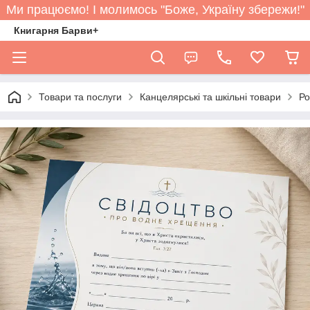
Ми працюємо! І молимось "Боже, Україну збережи!"
Книгарня Барви+
Товари та послуги
Канцелярські та шкільні товари
Ро