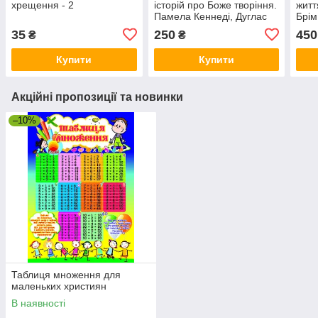
хрещення - 2
історій про Боже творіння.
житт
Памела Кеннеді, Дуглас
Брім
Кеннеді
35
250
450
₴
₴
Купити
Купити
Акційні пропозиції та новинки
–10%
Таблиця множення для
маленьких християн
В наявності