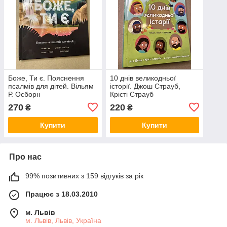
Боже, Ти є. Пояснення
10 днів великодньої
псалмів для дітей. Вільям
історії. Джош Страуб,
Р. Осборн
Крісті Страуб
270
220
₴
₴
Купити
Купити
Про нас
99% позитивних з 159 відгуків за рік
Працює з 18.03.2010
м. Львів
м. Львів, Львів, Україна