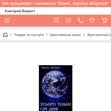
Ми працюємо! І молимось "Боже, Україну збережи!"
Книгарня Барви+
Товари та послуги
Християнські книги
Християнські іс