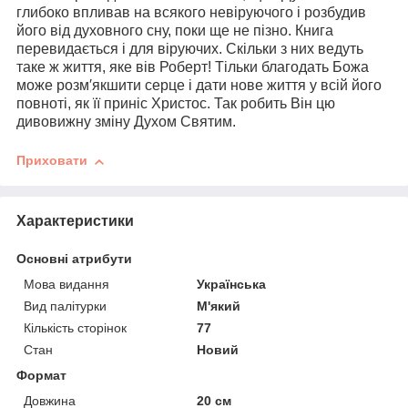
глибоко впливав на всякого невіруючого і розбудив
його від духовного сну, поки ще не пізно. Книга
перевидається і для віруючих. Скільки з них ведуть
таке ж життя, яке вів Роберт! Тільки благодать Божа
може розм′якшити серце і дати нове життя у всій його
повноті, як її приніс Христос. Так робить Він цю
дивовижну зміну Духом Святим.
Приховати
Характеристики
Основні атрибути
Мова видання
Українська
Вид палітурки
М'який
Кількість сторінок
77
Стан
Новий
Формат
Довжина
20 см