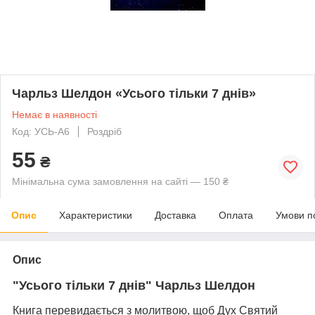
Чарльз Шелдон «Усього тільки 7 днів»
Немає в наявності
Код: УСЬ-А6
Роздріб
55
₴
Мінімальна сума замовлення на сайті — 150 ₴
Опис
Характеристики
Доставка
Оплата
Умови п
Опис
"Усього тільки 7 днів" Чарльз Шелдон
Книга перевидається з молитвою, щоб Дух Святий