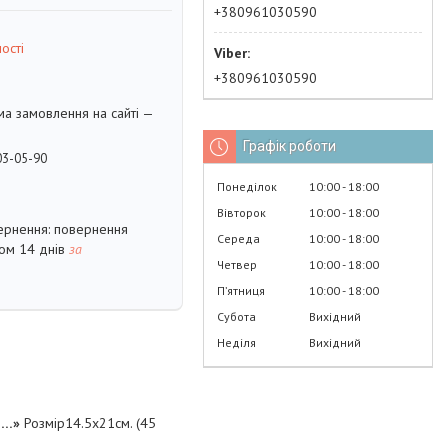
+380961030590
ості
+380961030590
ма замовлення на сайті —
Графік роботи
03-05-90
Понеділок
10:00
18:00
Вівторок
10:00
18:00
повернення
Середа
10:00
18:00
гом 14 днів
за
Четвер
10:00
18:00
Пʼятниця
10:00
18:00
Субота
Вихідний
Неділя
Вихідний
й…»
Розмір14.5х21см. (45