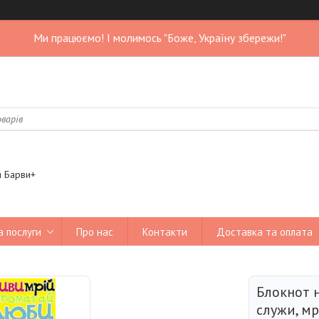
Ми працюємо! І молимось "Боже, Україну збережи!"
я Барви+
а послуги
Про нас
Контакти
Доставка та оплата
Блокнот н
служи, м