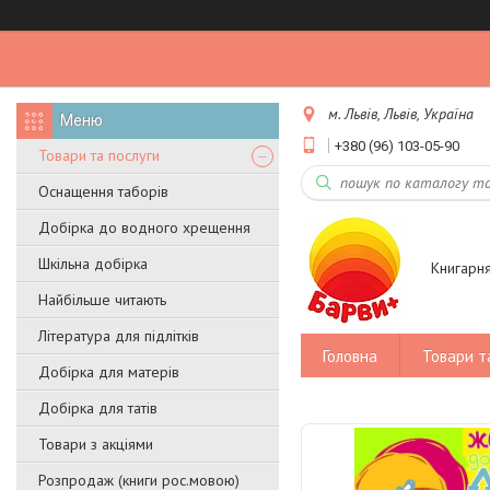
м. Львів, Львів, Україна
+380 (96) 103-05-90
Товари та послуги
Оснащення таборів
Добірка до водного хрещення
Шкільна добірка
Книгарн
Найбільше читають
Література для підлітків
Головна
Товари т
Добірка для матерів
Добірка для татів
Товари з акціями
Розпродаж (книги рос.мовою)