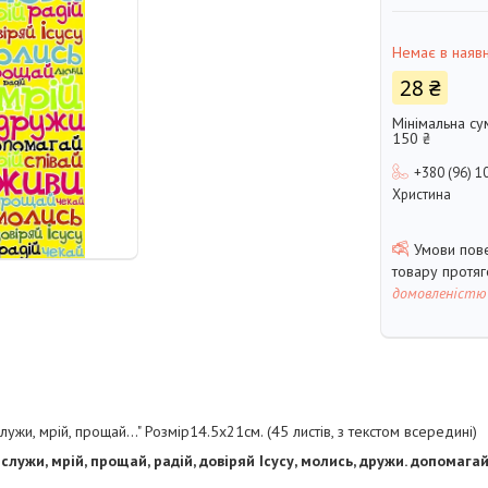
Немає в наявн
28 ₴
Мінімальна су
150 ₴
+380 (96) 1
Христина
товару протя
домовленістю
служи, мрій, прощай…" Розмір14.5х21см. (45 листів, з текстом всередині)
служи, мрій, прощай, радій, довіряй Ісусу, молись, дружи. допомага