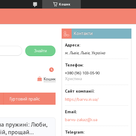
Кошик
Контакти
Знайти
м. Львів, Львів, Україна
+380 (96) 103-05-90
Христина
Кошик
Гуртовий прайс
https://barvu.in.ua/
barvu-zakaz@i.ua
а пружині: Люби,
рій, прощай…