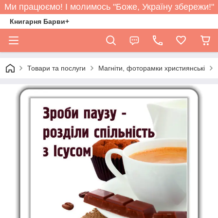
Ми працюємо! І молимось "Боже, Україну збережи!"
Книгарня Барви+
Товари та послуги
Магніти, фоторамки християнські