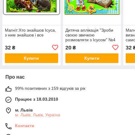
Магніт:Хто знайшов Ісуса,
Дитяча аплікація "Зроби
Магн
з ним знайшов і все
своєю звичкою
визн
розмовляти з Ісусом" №4
само
з Бо
32
20
32
₴
₴
Хрис
Купити
Купити
Про нас
99% позитивних з 159 відгуків за рік
Працює з 18.03.2010
м. Львів
м. Львів, Львів, Україна
Контакти