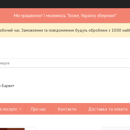
Ми працюємо! І молимось "Боже, Україну збережи!"
робочий час. Замовлення та повідомлення будуть оброблені з 10:00 най
я Барви+
а послуги
Про нас
Контакти
Доставка та оплата