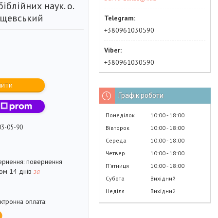
біблійних наук. о.
рщевський
+380961030590
+380961030590
пити
Графік роботи
Понеділок
10:00
18:00
03-05-90
Вівторок
10:00
18:00
Середа
10:00
18:00
Четвер
10:00
18:00
повернення
Пʼятниця
10:00
18:00
гом 14 днів
за
Субота
Вихідний
Неділя
Вихідний