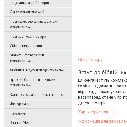
Підставки для банерів
Одяг християнський
Подушки, рюкзаки, фартухи
християнські
Подарункові набори
Світильники, лампи
Магніти, фоторамки
Опис товару
християнські
Листівки, відкритки християнські
Вступ до біблійних
Брелки, браслети, підвіски
Ця книга містить комплекс
християнські
Особливо докладно розгля
перекладів Біблії українс
Канцелярські та шкільні товари
насамперед стане у приго
джерелом віри.
Фоторамки
Характеристики
Наклейки
Інформація для замовле
Значки Металеві