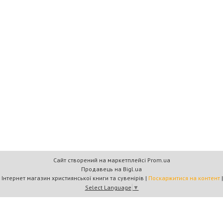
Сайт створений на маркетплейсі
Prom.ua
Продавець на Bigl.ua
Книжковий дім «Барви+» — Інтернет магазин християнської книги та сувенірів |
Поскаржитися на контент
Select Language
▼