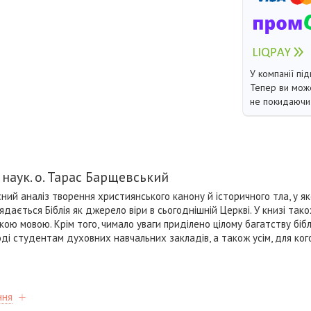
У компанії під
Тепер ви може
не покидаючи 
 наук. о. Тарас Барщевський
ний аналіз творення християнського канону й історичного тла, у як
дається Біблія як джерело віри в сьогоднішній Церкві. У книзі так
ькою мовою. Крім того, чимало уваги приділено цілому багатству бібл
ді студентам духовних навчальних закладів, а також усім, для кого
ння