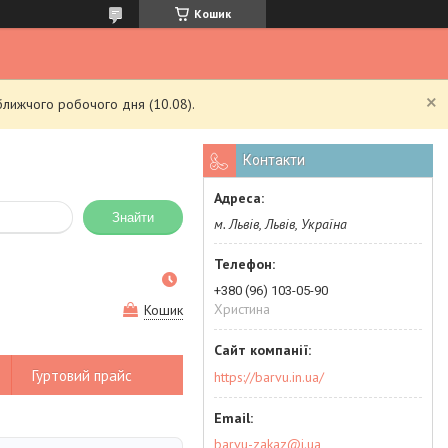
Кошик
ближчого робочого дня (10.08).
Контакти
Знайти
м. Львів, Львів, Україна
+380 (96) 103-05-90
Христина
Кошик
Гуртовий прайс
https://barvu.in.ua/
barvu-zakaz@i.ua