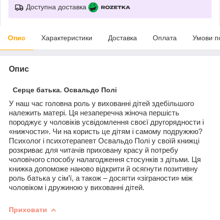
Доступна доставка
Опис
Характеристики
Доставка
Оплата
Умови п
Опис
Серце батька. Освальдо Полі
У наш час головна роль у вихованні дітей здебільшого
належить матері. Ця незаперечна жіноча першість
породжує у чоловіків усвідомлення своєї другорядности і
«нижчости». Чи на користь це дітям і самому подружжю?
Психолог і психотерапевт Освальдо Полі у своїй книжці
розкриває для читачів приховану красу й потребу
чоловічого способу налагодження стосунків з дітьми. Ця
книжка допоможе наново відкрити й осягнути позитивну
роль батька у сім’ї, а також – досягти «зіграности» між
чоловіком і дружиною у вихованні дітей.
Приховати