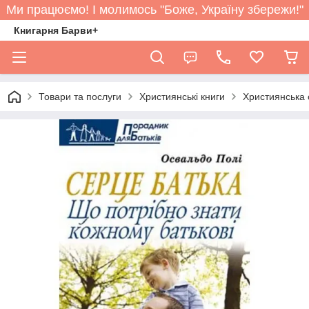
Ми працюємо! І молимось "Боже, Україну збережи!"
Книгарня Барви+
Товари та послуги
Християнські книги
Християнська 