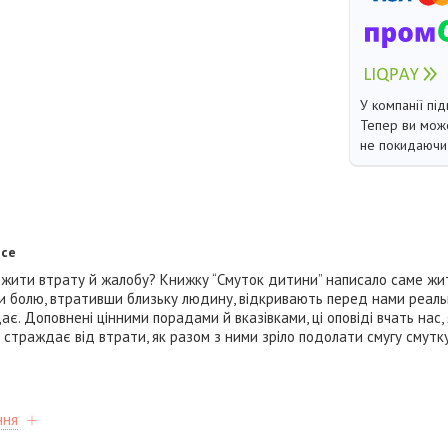
У компанії під
Тепер ви може
не покидаючи 
рсе
жити втрату й жалобу? Книжку “Смуток дитини” написало саме жит
ли болю, втративши близьку людину, відкривають перед нами реаль
є. Доповнені цінними порадами й вказівками, ці оповіді вчать нас, 
 страждає від втрати, як разом з ними зріло подолати смугу смутку
ння