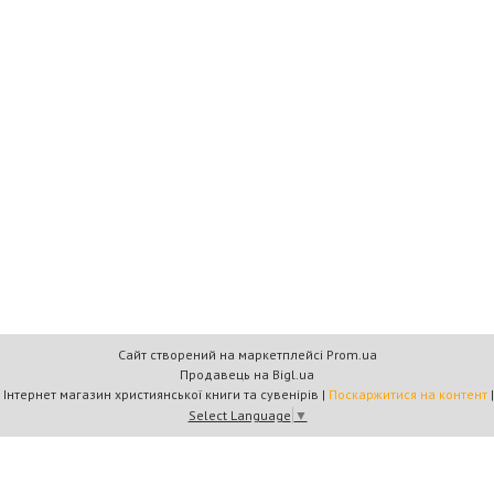
Сайт створений на маркетплейсі
Prom.ua
Продавець на Bigl.ua
Книжковий дім «Барви+» — Інтернет магазин християнської книги та сувенірів |
Поскаржитися на контент
Select Language
▼