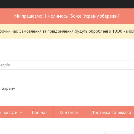
Ми працюємо! І молимось "Боже, Україну збережи!"
обочий час. Замовлення та повідомлення будуть оброблені з 10:00 найбл
я Барви+
а послуги
Про нас
Контакти
Доставка та оплата