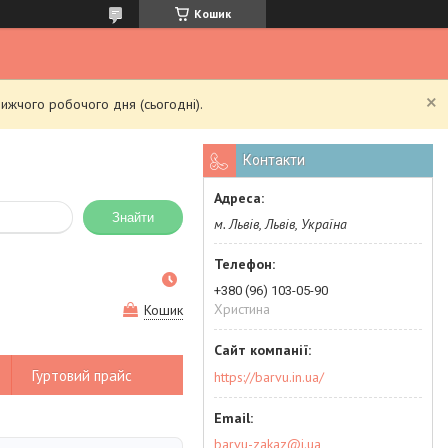
Кошик
ижчого робочого дня (сьогодні).
Контакти
Знайти
м. Львів, Львів, Україна
+380 (96) 103-05-90
Христина
Кошик
Гуртовий прайс
https://barvu.in.ua/
barvu-zakaz@i.ua