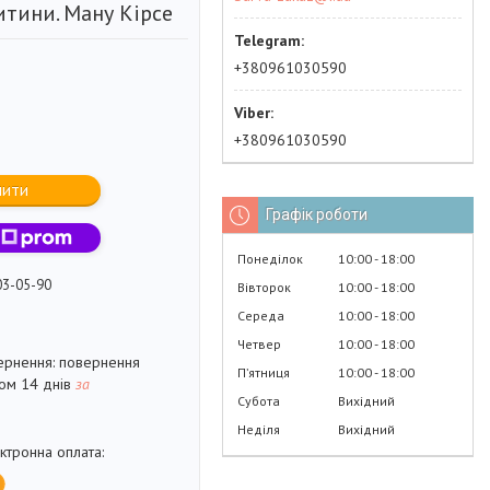
итини. Ману Кірсе
+380961030590
+380961030590
пити
Графік роботи
Понеділок
10:00
18:00
03-05-90
Вівторок
10:00
18:00
Середа
10:00
18:00
Четвер
10:00
18:00
повернення
Пʼятниця
10:00
18:00
гом 14 днів
за
Субота
Вихідний
Неділя
Вихідний