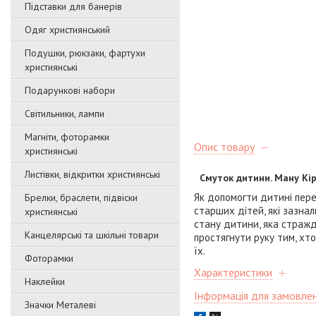
Підставки для банерів
Одяг християнський
Подушки, рюкзаки, фартухи
християнські
Подарункові набори
Світильники, лампи
Магніти, фоторамки
Опис товару
християнські
Листівки, відкритки християнські
Смуток дитини. Ману Кі
Як допомогти дитині пере
Брелки, браслети, підвіски
старших дітей, які зазна
християнські
стану дитини, яка стражда
Канцелярські та шкільні товари
простягнути руку тим, хто
їх.
Фоторамки
Характеристики
Наклейки
Інформація для замовле
Значки Металеві