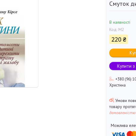
Смуток д
В наявності
Код:
М2
220 ₴
Ку
Купити з
+380 (96) 1
Христина
товару протя
домовленістю