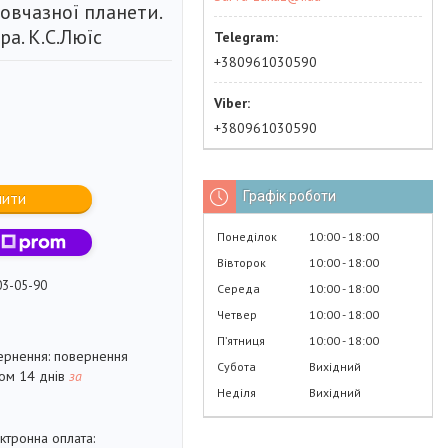
овчазної планети.
а. К.С.Люїс
+380961030590
+380961030590
Графік роботи
пити
Понеділок
10:00
18:00
Вівторок
10:00
18:00
03-05-90
Середа
10:00
18:00
Четвер
10:00
18:00
Пʼятниця
10:00
18:00
повернення
Субота
Вихідний
гом 14 днів
за
Неділя
Вихідний