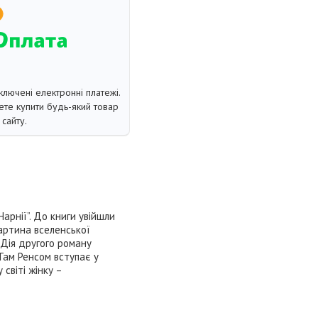
ключені електронні платежі.
те купити будь-який товар
сайту.
арнії”. До книги увійшли
артина вселенської
 Дія другого роману
 Там Ренсом вступає у
світі жінку –