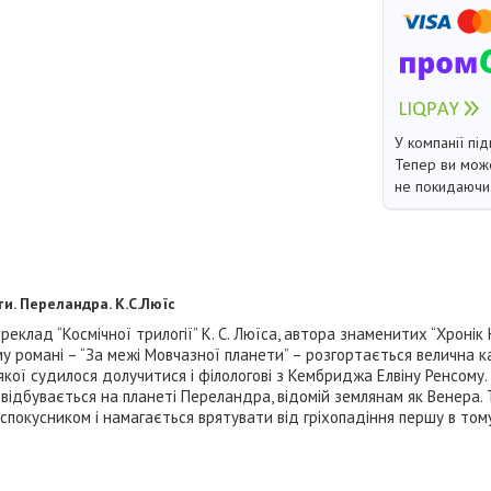
У компанії під
Тепер ви може
не покидаючи 
и. Переландра. К.С.Люїс
клад “Космічної трилогії” К. С. Люїса, автора знаменитих “Хронік Н
у романі – “За межі Мовчазної планети” – розгортається велична к
якої судилося долучитися і філологові з Кембриджа Елвіну Ренсому.
 відбувається на планеті Переландра, відомій землянам як Венера.
покусником і намагається врятувати від гріхопадіння першу в тому 