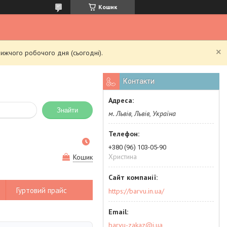
Кошик
ижчого робочого дня (сьогодні).
Контакти
Знайти
м. Львів, Львів, Україна
+380 (96) 103-05-90
Христина
Кошик
Гуртовий прайс
https://barvu.in.ua/
barvu-zakaz@i.ua