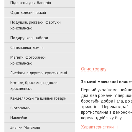
Підставки для банерів
Одяг християнський
Подушки, рюкзаки, фартухи
християнські
Подарункові набори
Світильники, лампи
Магніти, фоторамки
християнські
Опис товару
Листівки, відкритки християнські
За межі мовчазної планет
Брелки, браслети, підвіски
християнські
Перший україномовний пере
два два романи. У першом
Канцелярські та шкільні товари
боротьби добра і зла, до 
трилогії – “Переландра” –
Фоторамки
протистояння з демоном-с
Наклейки
переландрійську Єву.
Характеристики
Значки Металеві