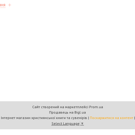
ння
Сайт створений на маркетплейсі
Prom.ua
Продавець на Bigl.ua
Книжковий дім «Барви+» — Інтернет магазин християнської книги та сувенірів |
Поскаржитися на контент
Select Language
▼