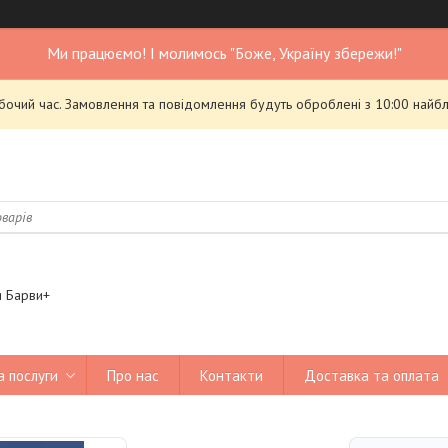
Ми працюємо! І молимось "Боже, Україну збережи!"
обочий час. Замовлення та повідомлення будуть оброблені з 10:00 найбл
я Барви+
а послуги
Про нас
Контакти
Доставка та оплата