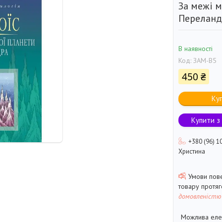
За межі м
Переландр
В наявності
Код:
ЗАМ-В5
450 ₴
Ку
Купити з
+380 (96) 1
Христина
товару протя
домовленістю