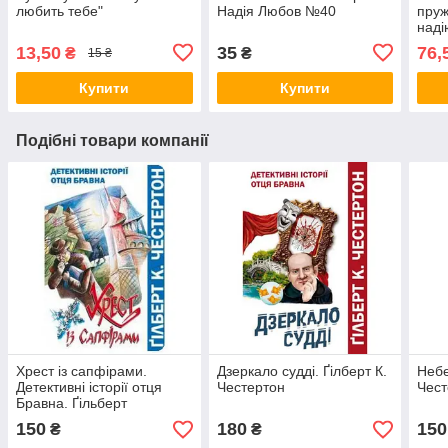
любить тебе"
Надія Любов №40
пруж
наді
13,50
35
76,
₴
₴
15 ₴
Купити
Купити
Подібні товари компанії
Хрест із сапфірами.
Дзеркало судді. Ґілберт К.
Небе
Детективні історії отця
Честертон
Чест
Бравна. Ґільберт
К.Честертон
150
180
150
₴
₴