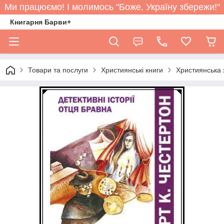
Ми працюємо! І молимось "Боже, Україну збережи!"
Книгарня Барви+
Товари та послуги
Християнські книги
Християнська 