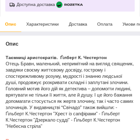
Доступна доставка
Опис
Характеристики
Доставка
Оплата
Умови п
Опис
Таємниці аристократів. Ґілберт К. Честертон
Отець Бравн, маленький, непримітний на вигляд священик,
завдяки своєму життєвому досвіду, гострому і
спостережливому розуму, мудрості і знанню людської
душі, продовжує розкривати складні і заплутані злочини.
Головний мотив його дій як детектива – допомогти людині,
врятувати не тільки її життя, але й душу. І це його бажання
допомагати стосується як жертв злочину, так і часто самих
злочинців. У видавництві “Свічадо” також вийшли: -
Ґільберт К.Честертон "Хрест із сапфірами" - Ґільберт
К.Честертон "Дзеркало судді" - Ґільберт К.Честертон
"Небесна стріла"