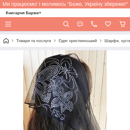
Ми працюємо! І молимось "Боже, Україну збережи!"
Книгарня Барви+
Товари та послуги
Одяг християнський
Шарфи, хуст