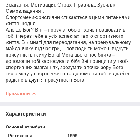
Змагання. Мотивація. Страх. Правила. Зусилля.
Самовладання…
Спортсмени-християни стикаються з цими питаннями
життя щодня.
Але де Бог? Він – поруч з тобою і хоче працювати в
тобі і через тебе в усіх аспектах твого спортивного
життя. В кімнаті для переодягання, на тренувальному
майданчику, під час гри, – повсюди ти можеш відчути
присутність і силу Бога! Мета цього посібника –
допомогти тобі застосувати біблійні принципи у твоїх
спортивних змаганнях, зрозуміти з точки зору Бога
твою мету у спорті, ужитті та допомогти тобі віднайти
радісне відчуття присутності Бога!
Приховати
Характеристики
Основні атрибути
Рік видання
1999