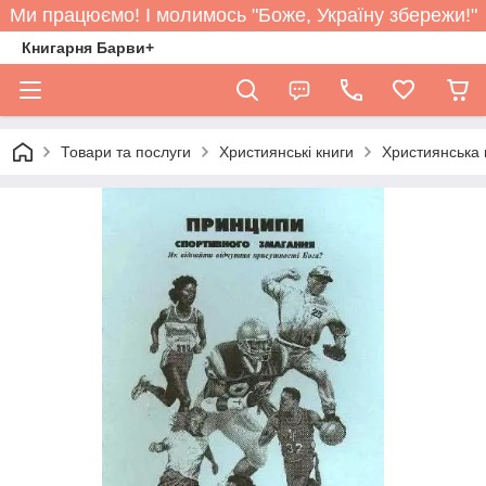
Ми працюємо! І молимось "Боже, Україну збережи!"
Книгарня Барви+
Товари та послуги
Християнські книги
Християнська 