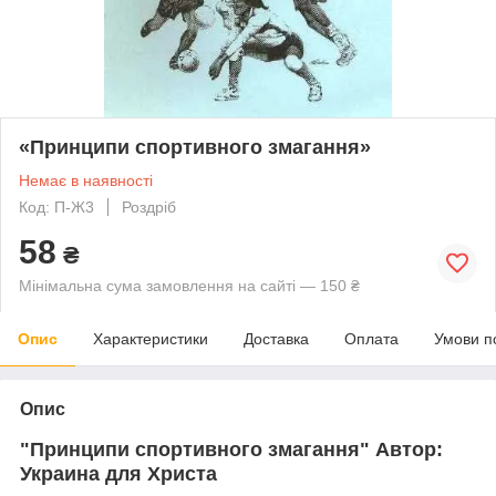
«Принципи спортивного змагання»
Немає в наявності
Код: П-Ж3
Роздріб
58
₴
Мінімальна сума замовлення на сайті — 150 ₴
Опис
Характеристики
Доставка
Оплата
Умови п
Опис
"Принципи спортивного змагання" Автор:
Украина для Христа