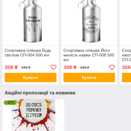
Спортивна пляшка Будь
Спортивна пляшка Його
Спор
світлом СП-004 500 мл
милість навіки СП-008 500
ніко
мл
СП-0
306
306
306
₴
₴
340 ₴
340 ₴
Купити
Купити
Акційні пропозиції та новинки
–10%