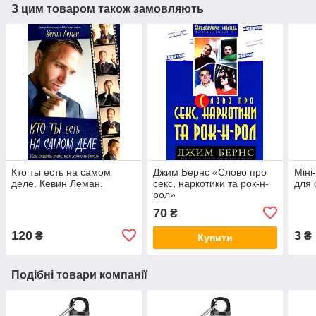
З цим товаром також замовляють
Кто ты есть на самом
Джим Бернс «Слово про
Міні
деле. Кевин Леман.
секс, наркотики та рок-н-
для 
рол»
70
₴
120
3
₴
₴
Купити
Подібні товари компанії