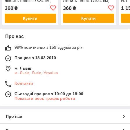
любить тебе» 17×24 см,
любить тебе» 17×24 см,
№1
рожева, подарунок дитині
голуба, подарунок дитині
360
360
1 1
₴
₴
Купити
Купити
Про нас
99% позитивних з 159 відгуків за рік
Працює з 18.03.2010
м. Львів
м. Львів, Львів, Україна
Контакти
Сьогодні працює з 10:00 до 18:00
Показати весь графік роботи
Про нас