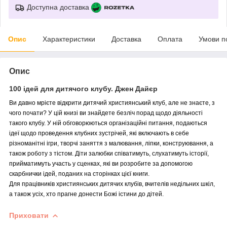
Доступна доставка
Опис
Характеристики
Доставка
Оплата
Умови п
Опис
100 ідей для дитячого клубу. Джен Дайєр
Ви давно мрієте відкрити дитячий християнський клуб, але не знаєте, з
чого почати? У цій книзі ви знайдете безліч порад щодо діяльності
такого клубу. У ній обговорюються організаційні питання, подаються
ідеї щодо проведення клубних зустрічей, які включають в себе
різноманітні ігри, творчі заняття з малювання, ліпки, конструювання, а
також роботу з тістом. Діти залюбки співатимуть, слухатимуть історії,
прийматимуть участь у сценках, які ви розробите за допомогою
скарбнички ідей, поданих на сторінках цієї книги.
Для працівників християнських дитячих клубів, вчителів недільних шкіл,
а також усіх, хто прагне донести Божі істини до дітей.
Приховати