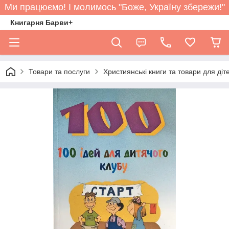
Ми працюємо! І молимось "Боже, Україну збережи!"
Книгарня Барви+
Товари та послуги
Християнські книги та товари для діт