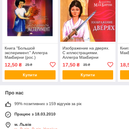
Книга "Большой
Изображение на дверях.
Книг
эксперимент." Аллегра
С иллюстрациями.
МакБ
МакБирни (рос.)
Аллегра МакБирни
12,50
17,50
18,
₴
₴
25 ₴
35 ₴
Купити
Купити
Про нас
99% позитивних з 159 відгуків за рік
Працює з 18.03.2010
м. Львів
м. Львів, Львів, Україна