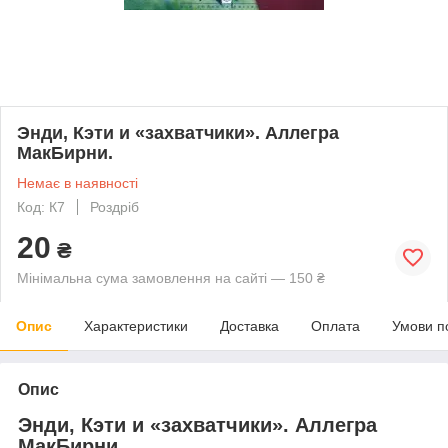
Энди, Кэти и «захватчики». Аллегра
МакБирни.
Немає в наявності
Код: К7
Роздріб
20
₴
Мінімальна сума замовлення на сайті — 150 ₴
Опис
Характеристики
Доставка
Оплата
Умови п
Опис
Энди, Кэти и «захватчики». Аллегра
МакБирни.