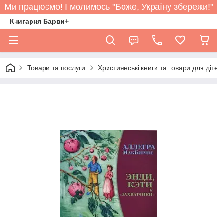
Ми працюємо! І молимось "Боже, Україну збережи!"
Книгарня Барви+
Товари та послуги
Християнські книги та товари для діт