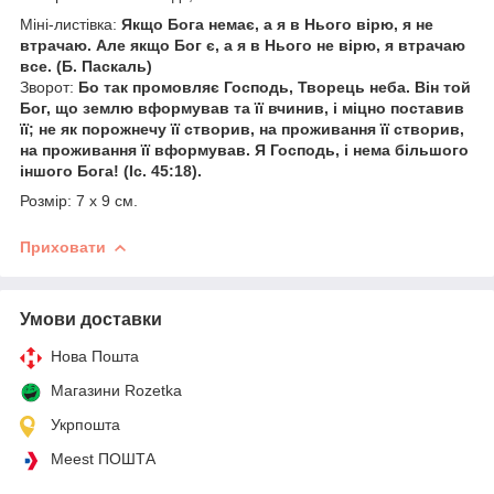
Міні-листівка:
Якщо Бога немає, а я в Нього вірю, я не
втрачаю. Але якщо Бог є, а я в Нього не вірю, я втрачаю
все. (Б. Паскаль)
Зворот:
Бо так промовляє Господь, Творець неба. Він той
Бог, що землю вформував та її вчинив, і міцно поставив
її; не як порожнечу її створив, на проживання її створив,
на проживання її вформував. Я Господь, і нема більшого
іншого Бога! (Іс. 45:18).
Розмір: 7 х 9 см.
Приховати
Умови доставки
Нова Пошта
Магазини Rozetka
Укрпошта
Meest ПОШТА