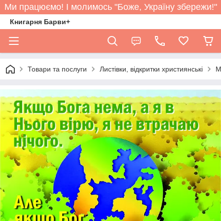
Ми працюємо! І молимось "Боже, Україну збережи!"
Книгарня Барви+
Товари та послуги
Листівки, відкритки християнські
М