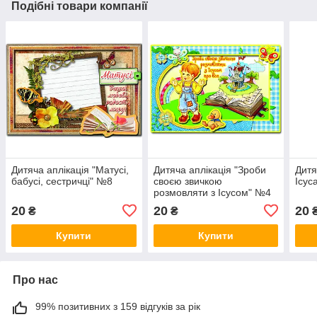
Подібні товари компанії
Дитяча аплікація "Матусі,
Дитяча аплікація "Зроби
Дитя
бабусі, сестричці" №8
своєю звичкою
Ісус
розмовляти з Ісусом" №4
20
20
20
₴
₴
Купити
Купити
Про нас
99% позитивних з 159 відгуків за рік