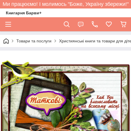
Ми працюємо! І молимось "Боже, Україну збережи!"
Книгарня Барви+
Товари та послуги
Християнські книги та товари для діт