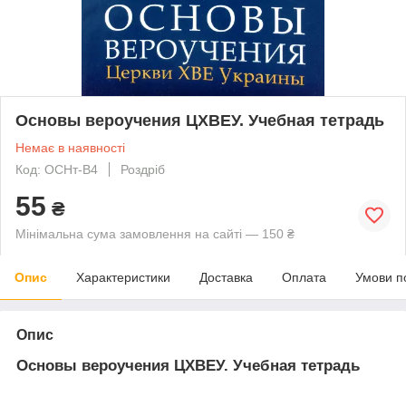
Основы вероучения ЦХВЕУ. Учебная тетрадь
Немає в наявності
Код: ОСНт-В4
Роздріб
55
₴
Мінімальна сума замовлення на сайті — 150 ₴
Опис
Характеристики
Доставка
Оплата
Умови п
Опис
Основы вероучения ЦХВЕУ. Учебная тетрадь