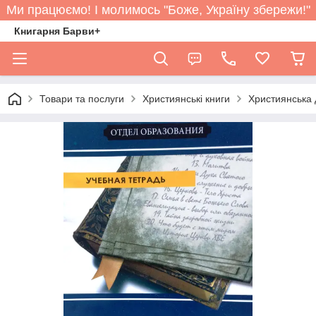
Ми працюємо! І молимось "Боже, Україну збережи!"
Книгарня Барви+
Товари та послуги
Християнські книги
Християнська 