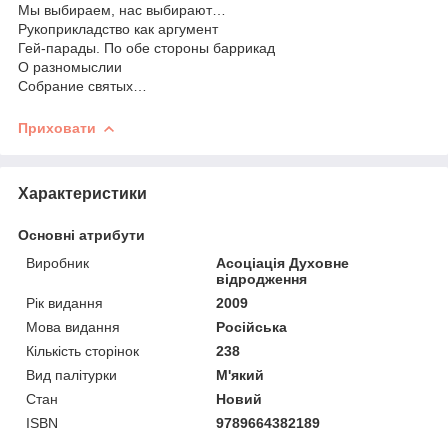
Мы выбираем, нас выбирают…
Рукоприкладство как аргумент
Гей-парады. По обе стороны баррикад
О разномыслии
Собрание святых…
Приховати
Характеристики
Основні атрибути
Виробник
Асоціація Духовне
відродження
Рік видання
2009
Мова видання
Російська
Кількість сторінок
238
Вид палітурки
М'який
Стан
Новий
ISBN
9789664382189