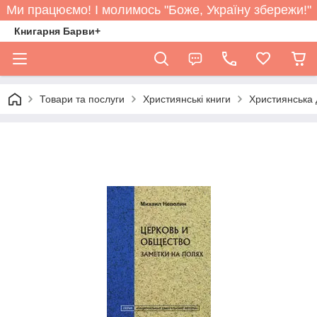
Ми працюємо! І молимось "Боже, Україну збережи!"
Книгарня Барви+
Товари та послуги
Християнські книги
Християнська 