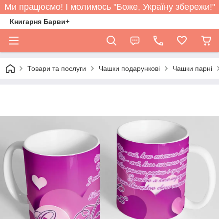
Ми працюємо! І молимось "Боже, Україну збережи!"
Книгарня Барви+
Товари та послуги
Чашки подарункові
Чашки парні