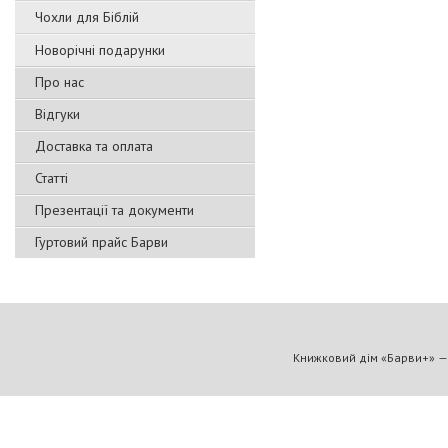
Чохли для Біблій
Новорічні подарунки
Про нас
Відгуки
Доставка та оплата
Статті
Презентації та документи
Гуртовий прайс Барви