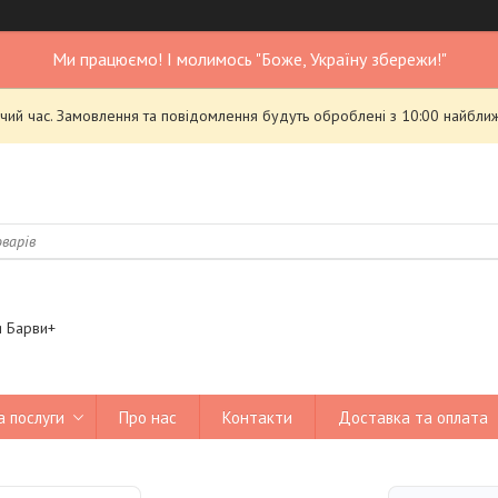
Ми працюємо! І молимось "Боже, Україну збережи!"
чий час. Замовлення та повідомлення будуть оброблені з 10:00 найближ
я Барви+
а послуги
Про нас
Контакти
Доставка та оплата