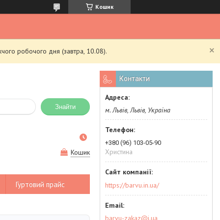
Кошик
чого робочого дня (завтра, 10.08).
Контакти
Знайти
м. Львів, Львів, Україна
+380 (96) 103-05-90
Христина
Кошик
Гуртовий прайс
https://barvu.in.ua/
barvu-zakaz@i.ua