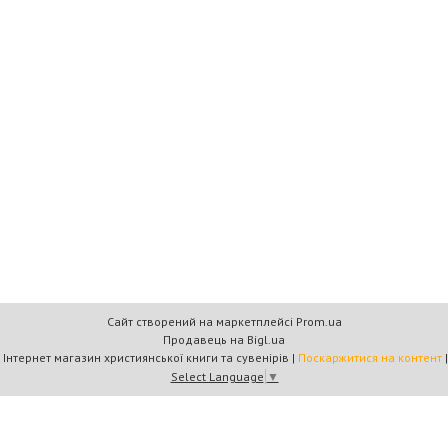
Сайт створений на маркетплейсі
Prom.ua
Продавець на Bigl.ua
Книжковий дім «Барви+» — Інтернет магазин християнської книги та сувенірів |
Поскаржитися на контент
Select Language
▼