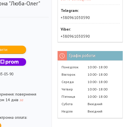
рна "Люба-Олег"
+380961030590
+380961030590
пити
Графік роботи
Понеділок
10:00
18:00
03-05-90
Вівторок
10:00
18:00
Середа
10:00
18:00
Четвер
10:00
18:00
повернення
Пʼятниця
10:00
18:00
гом 14 днів
за
Субота
Вихідний
Неділя
Вихідний