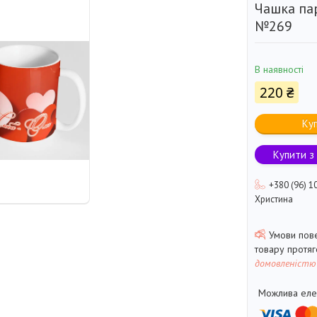
Чашка па
№269
В наявності
220 ₴
Ку
Купити з
+380 (96) 1
Христина
товару протя
домовленістю