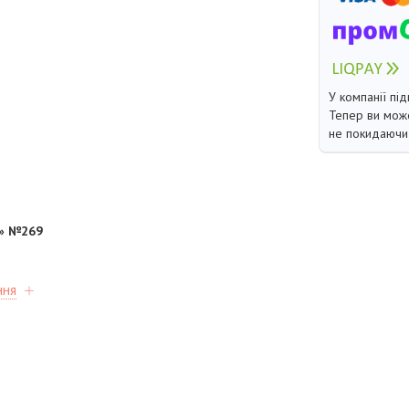
У компанії під
Тепер ви може
не покидаючи 
» №269
ння