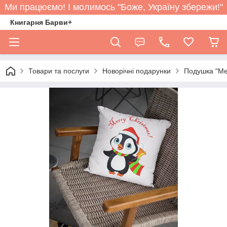
Ми працюємо! І молимось "Боже, Україну збережи!"
Книгарня Барви+
Товари та послуги
Новорічні подарунки
Подушка "Mer