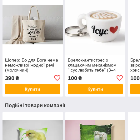
Шопер: Бо для Бога нема
Брелок-антистрес з
Брел
неможливої жодної речі
клацаючим механізмом
звір
(молочний)
"Ісус любить тебе" (3–4
хрис
см)
двос
390
100
100
₴
₴
см
Купити
Купити
Подібні товари компанії