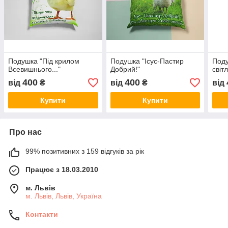
Подушка "Під крилом
Подушка "Ісус-Пастир
Поду
Всевишнього..."
Добрий!"
світл
400
400
від
₴
від
₴
від
Купити
Купити
Про нас
99% позитивних з 159 відгуків за рік
Працює з 18.03.2010
м. Львів
м. Львів, Львів, Україна
Контакти