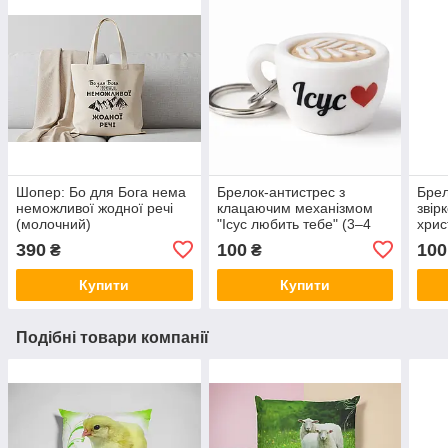
Шопер: Бо для Бога нема
Брелок-антистрес з
Брел
неможливої жодної речі
клацаючим механізмом
звір
(молочний)
"Ісус любить тебе" (3–4
хрис
см)
двос
390
100
100
₴
₴
см
Купити
Купити
Подібні товари компанії