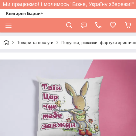
Ми працюємо! І молимось "Боже, Україну збережи!"
Книгарня Барви+
Товари та послуги
Подушки, рюкзаки, фартухи християн