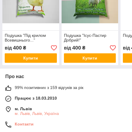
Подушка "Під крилом
Подушка "Ісус-Пастир
Поду
Всевишнього..."
Добрий!"
400
400
від
₴
від
₴
від
Купити
Купити
Про нас
99% позитивних з 159 відгуків за рік
Працює з 18.03.2010
м. Львів
м. Львів, Львів, Україна
Контакти