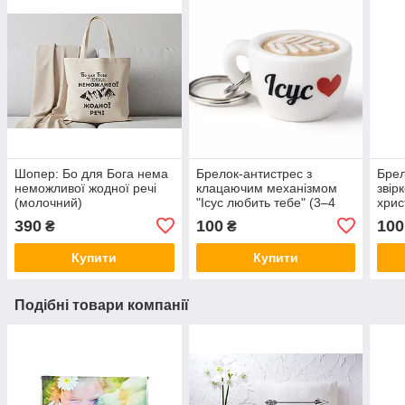
Шопер: Бо для Бога нема
Брелок-антистрес з
Брел
неможливої жодної речі
клацаючим механізмом
звір
(молочний)
"Ісус любить тебе" (3–4
хрис
см)
двос
390
100
100
₴
₴
см
Купити
Купити
Подібні товари компанії