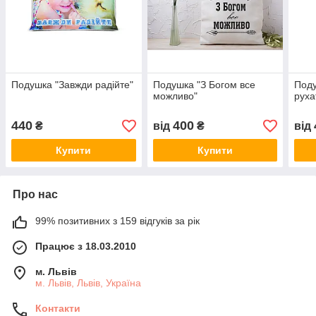
Подушка "Завжди радійте"
Подушка "З Богом все
Поду
можливо"
руха
440
400
₴
від
₴
від
Купити
Купити
Про нас
99% позитивних з 159 відгуків за рік
Працює з 18.03.2010
м. Львів
м. Львів, Львів, Україна
Контакти