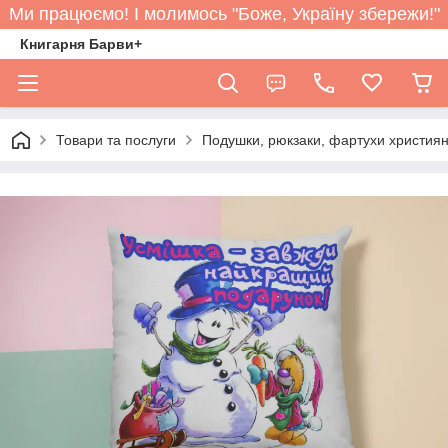
Ми працюємо! І молимось "Боже, Україну збережи!"
Книгарня Барви+
Товари та послуги
Подушки, рюкзаки, фартухи християн