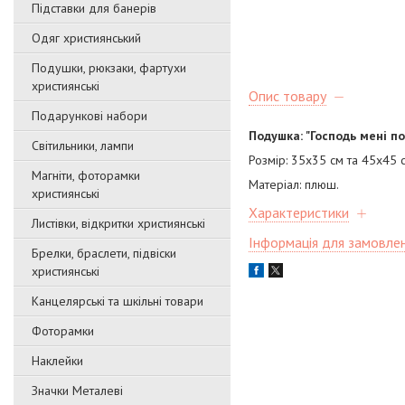
Підставки для банерів
Одяг християнський
Подушки, рюкзаки, фартухи
християнські
Опис товару
Подарункові набори
Подушка: "Господь мені пом
Світильники, лампи
Розмір: 35х35 см та 45х45 
Магніти, фоторамки
Матеріал: плюш.
християнські
Характеристики
Листівки, відкритки християнські
Інформація для замовле
Брелки, браслети, підвіски
християнські
Канцелярські та шкільні товари
Фоторамки
Наклейки
Значки Металеві