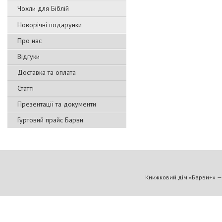
Чохли для Біблій
Новорічні подарунки
Про нас
Відгуки
Доставка та оплата
Статті
Презентації та документи
Гуртовий прайс Барви