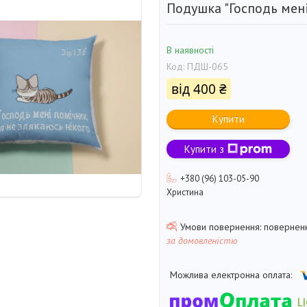
Подушка "Господь мені
В наявності
Код:
ПДШ-065
від
400 ₴
Купити
Купити з
+380 (96) 103-05-90
Христина
поверненн
за домовленістю