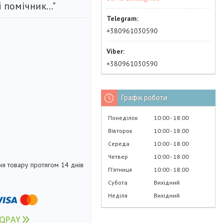
 помічник..."
+380961030590
+380961030590
Графік роботи
Понеділок
10:00
18:00
Вівторок
10:00
18:00
Середа
10:00
18:00
Четвер
10:00
18:00
я товару протягом 14 днів
Пʼятниця
10:00
18:00
Субота
Вихідний
Неділя
Вихідний