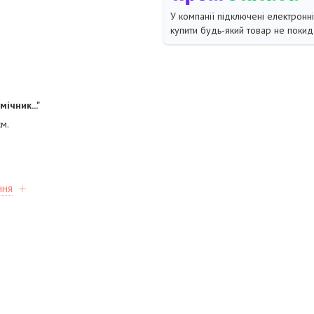
У компанії підключені електронн
купити будь-який товар не покид
ічник..."
см.
ння