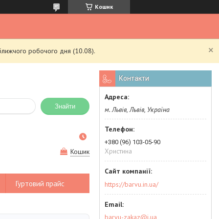
Кошик
ближчого робочого дня (10.08).
Контакти
Знайти
м. Львів, Львів, Україна
+380 (96) 103-05-90
Христина
Кошик
Гуртовий прайс
https://barvu.in.ua/
barvu-zakaz@i.ua