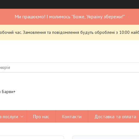
Ми працюємо! І молимось "Боже, Україну збережи!"
робочий час. Замовлення та повідомлення будуть оброблені з 10:00 най
я Барви+
а послуги
Про нас
Контакти
Доставка та оплата