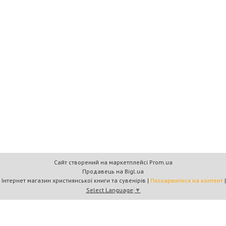
Сайт створений на маркетплейсі
Prom.ua
Продавець на Bigl.ua
Книжковий дім «Барви+» — Інтернет магазин християнської книги та сувенірів |
Поскаржитися на контент
Select Language
▼