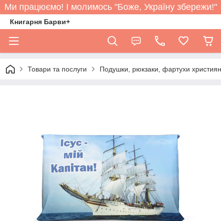
Ми працюємо! І молимось "Боже, Україну збережи!"
Книгарня Барви+
Товари та послуги
Подушки, рюкзаки, фартухи християн