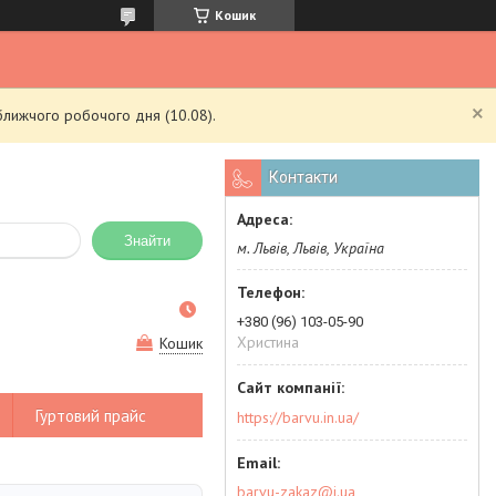
Кошик
ближчого робочого дня (10.08).
Контакти
Знайти
м. Львів, Львів, Україна
+380 (96) 103-05-90
Христина
Кошик
Гуртовий прайс
https://barvu.in.ua/
barvu-zakaz@i.ua