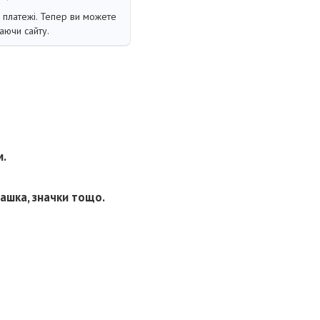
і платежі. Тепер ви можете
аючи сайту.
м.
чашка, значки тощо.