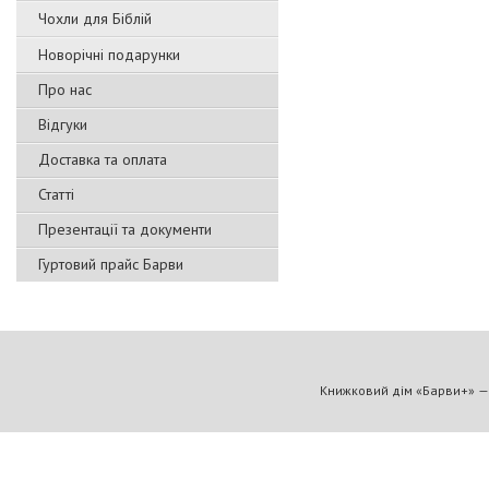
Чохли для Біблій
Новорічні подарунки
Про нас
Відгуки
Доставка та оплата
Статті
Презентації та документи
Гуртовий прайс Барви