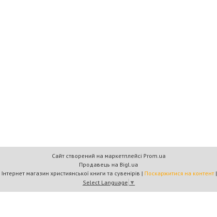
Сайт створений на маркетплейсі
Prom.ua
Продавець на Bigl.ua
Книжковий дім «Барви+» — Інтернет магазин християнської книги та сувенірів |
Поскаржитися на контент
Select Language
▼