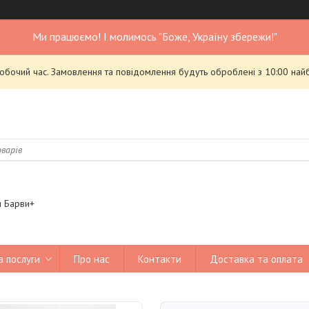
Ми працюємо! І молимось "Боже, Україну збережи!"
робочий час. Замовлення та повідомлення будуть оброблені з 10:00 най
я Барви+
а послуги
Про нас
Контакти
Доставка та оплата