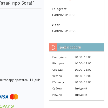
ятай про Бога!"
+380961030590
+380961030590
Графік роботи
Понеділок
10:00
18:00
Вівторок
10:00
18:00
Середа
10:00
18:00
Четвер
10:00
18:00
я товару протягом 14 днів
Пʼятниця
10:00
18:00
Субота
Вихідний
Неділя
Вихідний