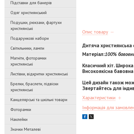
Підставки для банерів
Одяг християнський
Подушки, рюкзаки, фартухи
християнські
Опис товару
Подарункові набори
Дитяча християнська 
Світильники, лампи
Матеріал:
100% бавовна
Магніти, фоторамки
християнські
Класичний хіт. Широка 
Високоякісна бавовна 
Листівки, відкритки християнські
Цей дизайн також можн
Брелки, браслети, підвіски
Звертайтесь для інди
християнські
Характеристики
Канцелярські та шкільні товари
Інформація для замовле
Фоторамки
Наклейки
Значки Металеві