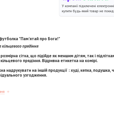
У компанії підключені електронн
купити будь-який товар не покид
футболка "Пам'ятай про Бога!"
 кільцевого прядіння
розмірна сітка, що підійде як меншим дітям, так і підлітка
кільцевого прядіння. Відривна етикетка на комірі.
а надрукувати на іншій продукції : худі, кепка, подушка, 
відуального узгодження.
ння