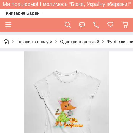
Ми працюємо! І молимось "Боже, Україну збережи!"
Книгарня Барви+
Товари та послуги
Одяг християнський
Футболки хри