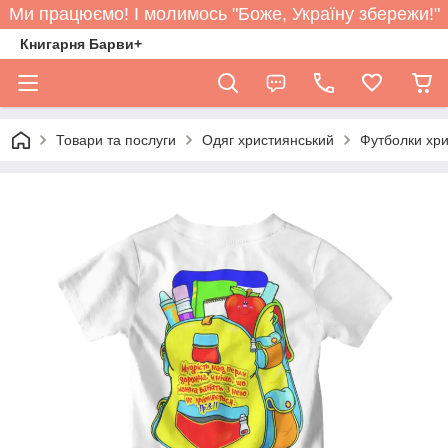
Ми працюємо! І молимось "Боже, Україну збережи!"
Книгарня Барви+
Товари та послуги
Одяг християнський
Футболки хри