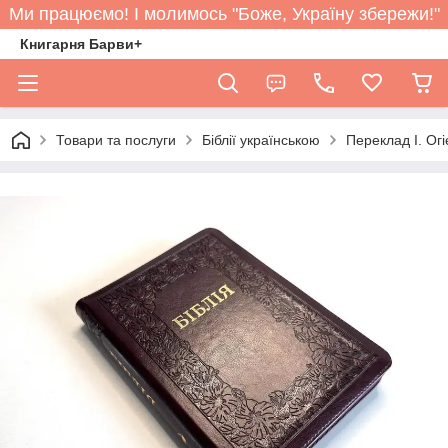
Ми працюємо! І молимось "Боже, Україну збережи!"
Книгарня Барви+
Товари та послуги
Біблії українською
Переклад І. Огі