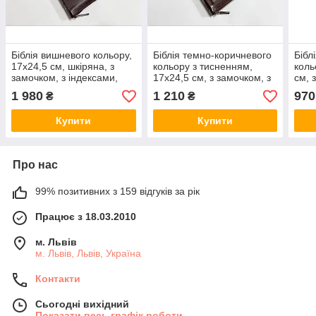
Біблія вишневого кольору,
Біблія темно-коричневого
Бібл
17х24,5 см, шкіряна, з
кольору з тисненням,
коль
замочком, з індексами,
17х24,5 см, з замочком, з
см, 
золотий зріз
індексами, золотий зріз
інде
1 980
1 210
970
₴
₴
Купити
Купити
Про нас
99% позитивних з 159 відгуків за рік
Працює з 18.03.2010
м. Львів
м. Львів, Львів, Україна
Контакти
Сьогодні вихідний
Показати весь графік роботи