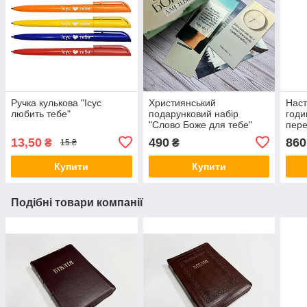
Ручка кулькова "Ісус
Християнський
Наст
любить тебе"
подарунковий набір
годи
"Слово Боже для тебе"
пер
(пейзаж)
води
13,50
490
860
₴
₴
15 ₴
ефек
Купити
Купити
Подібні товари компанії