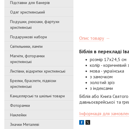
Підставки для банерів
Одяг християнський
Подушки, рюкзаки, фартухи
християнські
Подарункові набори
Опис товару
Світильники, лампи
Біблія в перекладі Ів
Магніти, фоторамки
розмір 17х24,5 см
християнські
колір - коричневий
мова - українська
Листівки, відкритки християнські
з замочком
Брелки, браслети, підвіски
золотий зріз
християнські
з індексами
Канцелярські та шкільні товари
Біблія або Книга Святого
давньоєврейської та гре
Фоторамки
Інформація для замовле
Наклейки
Значки Металеві