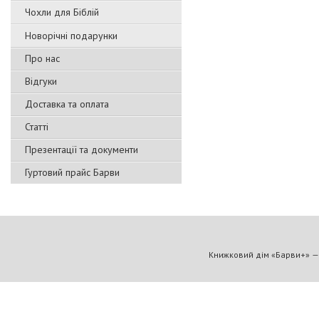
Чохли для Біблій
Новорічні подарунки
Про нас
Відгуки
Доставка та оплата
Статті
Презентації та документи
Гуртовий прайс Барви