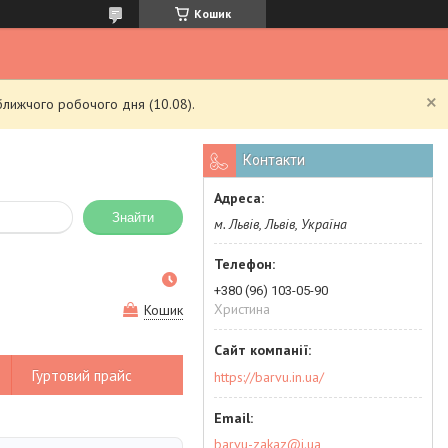
Кошик
ближчого робочого дня (10.08).
Контакти
Знайти
м. Львів, Львів, Україна
+380 (96) 103-05-90
Христина
Кошик
Гуртовий прайс
https://barvu.in.ua/
barvu-zakaz@i.ua