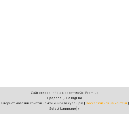
Сайт створений на маркетплейсі
Prom.ua
Продавець на Bigl.ua
Книжковий дім «Барви+» — Інтернет магазин християнської книги та сувенірів |
Поскаржитися на контент
Select Language
▼