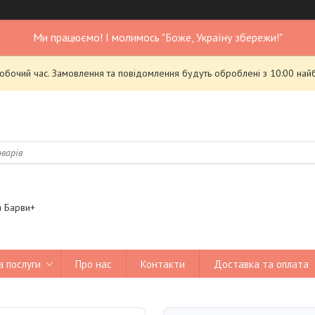
Ми працюємо! І молимось "Боже, Україну збережи!"
робочий час. Замовлення та повідомлення будуть оброблені з 10:00 най
я Барви+
а послуги
Про нас
Контакти
Доставка та оплата