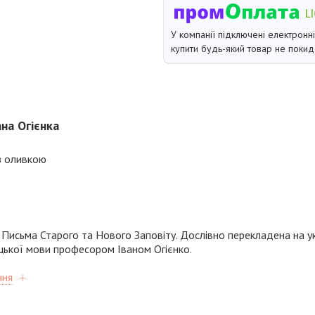
У компанії підключені електронн
купити будь-який товар не покид
ана Огієнка
 з оливкою
 Письма Старого та Нового Заповіту. Дослівно перекладена на ук
цької мови професором Іваном Огієнко
.
ння