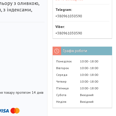
льору з оливкою,
, з індексами,
+380961030590
+380961030590
Графік роботи
Понеділок
10:00
18:00
Вівторок
10:00
18:00
Середа
10:00
18:00
Четвер
10:00
18:00
Пʼятниця
10:00
18:00
я товару протягом 14 днів
Субота
Вихідний
Неділя
Вихідний