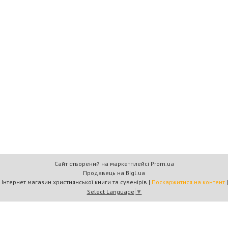
Сайт створений на маркетплейсі
Prom.ua
Продавець на Bigl.ua
Книжковий дім «Барви+» — Інтернет магазин християнської книги та сувенірів |
Поскаржитися на контент
Select Language
▼