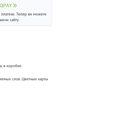
і платежі. Тепер ви можете
аючи сайту.
, в коробке.
яемых слов. Цветные карты