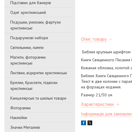
Підставки для банерів
Одяг християнський
Подушки, рюкзаки, фартухи
християнські
Подарункові набори
Опис товару
Світильники, лампи
Библия крупным шрифтом 
Магніти, фоторамки
Книги Священного Писания 
християнські
Кожаная обложка, золотой 
Листівки, відкритки християнські
Библия. Книги Священного П
Текст в две колонки с пар
Брелки, браслети, підвіски
на форзацах издания.
християнські
Размер 21/30 см
Канцелярські та шкільні товари
Характеристики
Фоторамки
Інформація для замовле
Наклейки
Значки Металеві