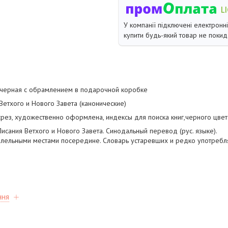
У компанії підключені електронн
купити будь-який товар не покид
черная с обрамлением в подарочной коробке
Ветхого и Нового Завета (канонические)
срез, художественно оформлена, индексы для поиска книг,черного цвета
исания Ветхого и Нового Завета. Синодальный перевод (рус. языке).
аллельными местами посередине. Словарь устаревших и редко употребл
ння