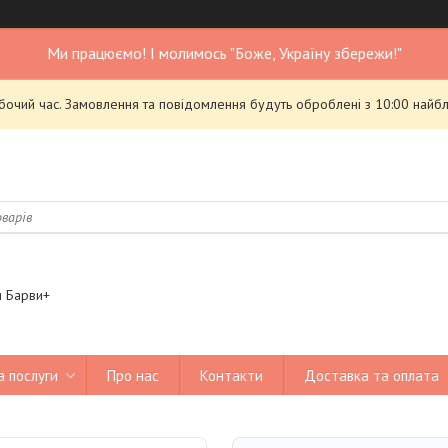
Ми працюємо! І молимось "Боже, Україну збережи!"
обочий час. Замовлення та повідомлення будуть оброблені з 10:00 найбл
я Барви+
а послуги
Про нас
Контакти
Доставка та оплата