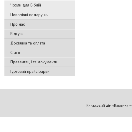
Чохли для Біблій
Новорічні подарунки
Про нас
Відгуки
Доставка та оплата
Статті
Презентації та документи
Гуртовий прайс Барви