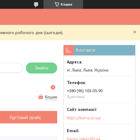
Кошик
ижчого робочого дня (сьогодні).
Контакти
Знайти
м. Львів, Львів, Україна
+380 (96) 103-05-90
Христина
Кошик
Гуртовий прайс
https://barvu.in.ua/
barvu-zakaz@i.ua