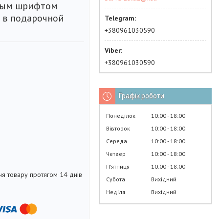
ным шрифтом
 в подарочной
+380961030590
+380961030590
Графік роботи
Понеділок
10:00
18:00
Вівторок
10:00
18:00
Середа
10:00
18:00
Четвер
10:00
18:00
Пʼятниця
10:00
18:00
я товару протягом 14 днів
Субота
Вихідний
Неділя
Вихідний