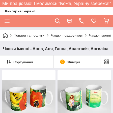
Ми працюємо! І молимось "Боже, Україну збережи!"
Книгарня Барви+
Товари та послуги
Чашки подарункові
Чашки іменні
Чашки іменні - Анна, Аня, Ганна, Анастасія, Ангеліна
Сортування
0
Фільтри