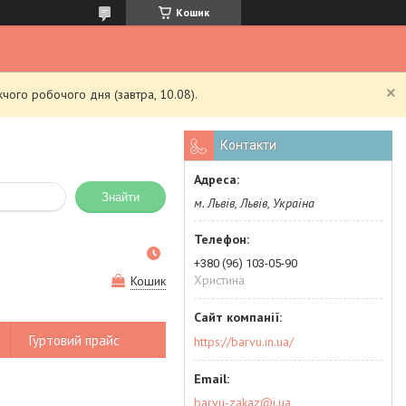
Кошик
чого робочого дня (завтра, 10.08).
Контакти
Знайти
м. Львів, Львів, Україна
+380 (96) 103-05-90
Христина
Кошик
Гуртовий прайс
https://barvu.in.ua/
barvu-zakaz@i.ua