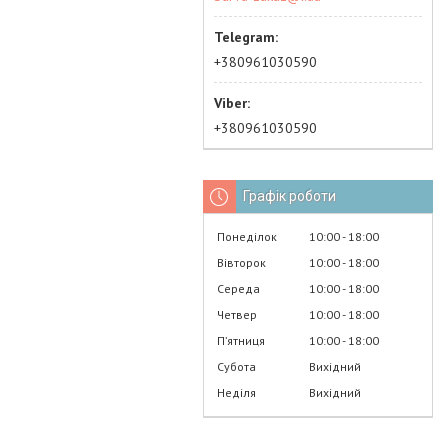
+380961030590
+380961030590
Графік роботи
Понеділок
10:00
18:00
Вівторок
10:00
18:00
Середа
10:00
18:00
Четвер
10:00
18:00
Пʼятниця
10:00
18:00
Субота
Вихідний
Неділя
Вихідний