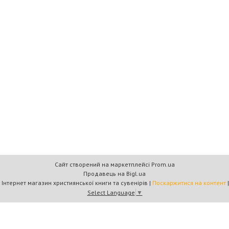
Сайт створений на маркетплейсі
Prom.ua
Продавець на Bigl.ua
Книжковий дім «Барви+» — Інтернет магазин християнської книги та сувенірів |
Поскаржитися на контент
Select Language
▼