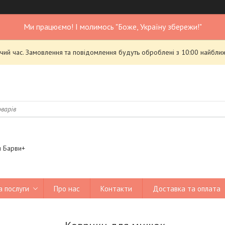
Ми працюємо! І молимось "Боже, Україну збережи!"
чий час. Замовлення та повідомлення будуть оброблені з 10:00 найближ
я Барви+
а послуги
Про нас
Контакти
Доставка та оплата