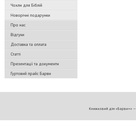
Чохли для Біблій
Новорічні подарунки
Про нас
Відгуки
Доставка та оплата
Статті
Презентації та документи
Гуртовий прайс Барви