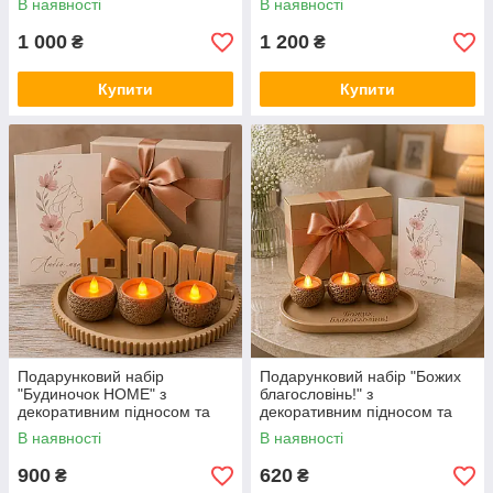
В наявності
В наявності
1 000
1 200
₴
₴
Купити
Купити
Подарунковий набір
Подарунковий набір "Божих
"Будиночок HOME" з
благословінь!" з
декоративним підносом та
декоративним підносом та
LED свічками
LED свічками
В наявності
В наявності
900
620
₴
₴