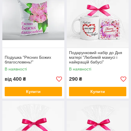
Подарунковий набір до Дня
Подушка "Рясних Божих
матері "Любимій мамусі і
благословень!"
найкращій бабусі"
В наявності
В наявності
400
290
від
₴
₴
Купити
Купити