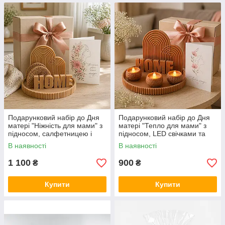
Подарунковий набір до Дня
Подарунковий набір до Дня
матері "Ніжність для мами" з
матері "Тепло для мами" з
підносом, салфетницею і
підносом, LED свічками та
декором
листівкою
В наявності
В наявності
1 100
900
₴
₴
Купити
Купити