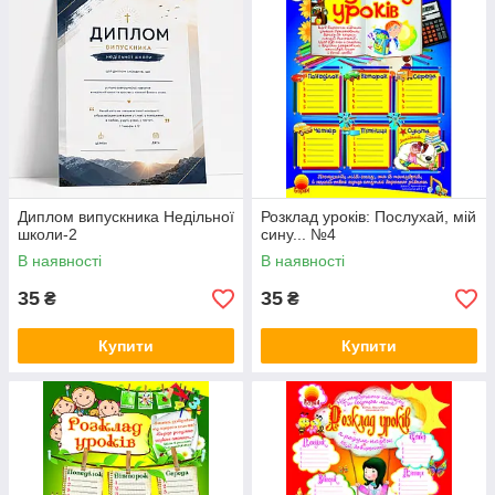
Диплом випускника Недільної
Розклад уроків: Послухай, мій
школи-2
сину... №4
В наявності
В наявності
35
35
₴
₴
Купити
Купити