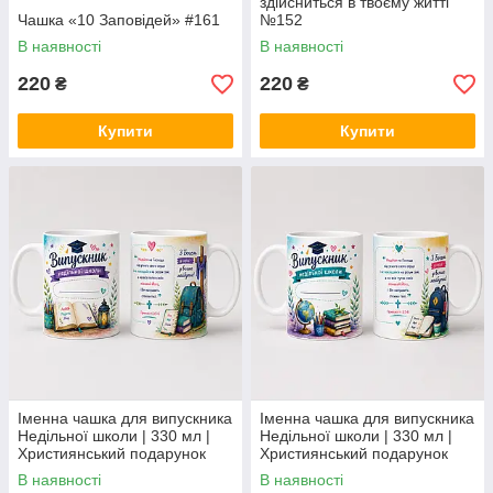
здійсниться в твоєму житті"
Чашка «10 Заповідей» #161
№152
В наявності
В наявності
220
220
₴
₴
Купити
Купити
Іменна чашка для випускника
Іменна чашка для випускника
Недільної школи | 330 мл |
Недільної школи | 330 мл |
Християнський подарунок
Християнський подарунок
дитині-4
дитині-3
В наявності
В наявності