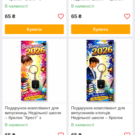
клацаючим механізмом
“Біблія” з клацаючим
В наявності
В наявності
механізмом
65
65
₴
₴
Купити
Купити
Подарунок-комплімент для
Подарунок-комплімент для
випускниць Недільної школи
випускників-хлопців
– брелок “Хрест” з
Недільної школи – брелок
клацаючим механізмом
“Хрест” з клацаючим
В наявності
В наявності
механізмом