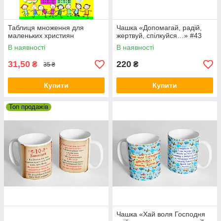
Таблиця множення для
Чашка «Допомагай, радій,
маленьких християн
жертвуй, спілкуйся…» #43
В наявності
В наявності
31,50
220
₴
₴
35 ₴
Купити
Купити
Топ продажів
Чашка «Хай воля Господня