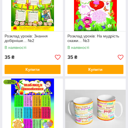
Розклад уроків: Знання
Розклад уроків: На мудрість
добірніше... №2
скажи... №3
В наявності
В наявності
35
35
₴
₴
Купити
Купити
–10%