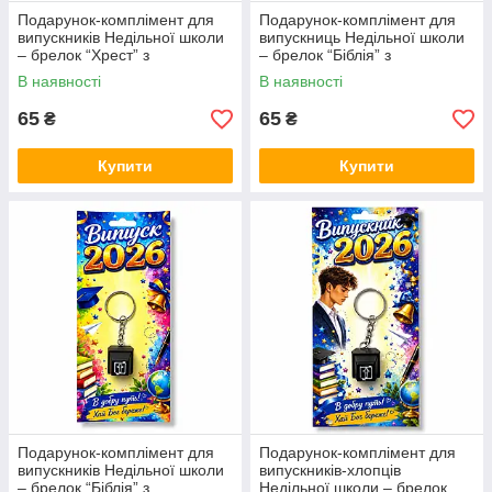
Подарунок-комплімент для
Подарунок-комплімент для
випускників Недільної школи
випускниць Недільної школи
– брелок “Хрест” з
– брелок “Біблія” з
клацаючим механізмом
клацаючим механізмом
В наявності
В наявності
65
65
₴
₴
Купити
Купити
Подарунок-комплімент для
Подарунок-комплімент для
випускників Недільної школи
випускників-хлопців
– брелок “Біблія” з
Недільної школи – брелок