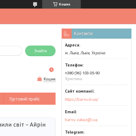
Кошик
Контакти
Знайти
м. Львів, Львів, Україна
+380 (96) 103-05-90
Христина
Кошик
Гуртовий прайс
https://barvu.in.ua/
barvu-zakaz@i.ua
нили світ – Айрін