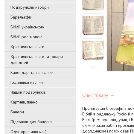
Подарункові набори
Барельєфи
Біблії українською
Біблії рос. мовою
Християнські книги
Християнські книги та товари
для дітей
Календарі та записники
Годинники настінні
Чашки подарункові
Опис товару
Картини, панно
Прочитавши біографії відом
Банери
Біблії в радянську Росію й
Біллі Грем проповідував, і 
Підставки для банерів
олімпійський забіг і просла
дослідником і пояснював Пи
Одяг християнський