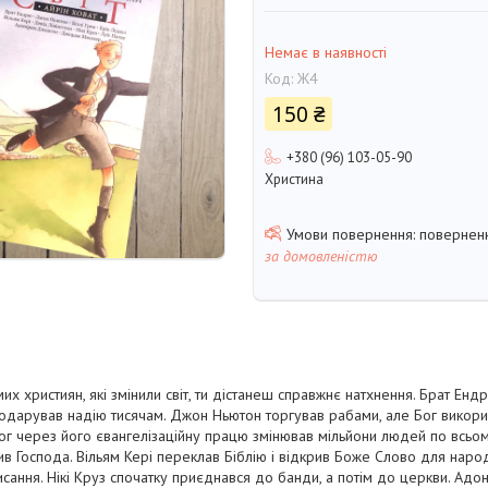
Немає в наявності
Код:
Ж4
150 ₴
+380 (96) 103-05-90
Христина
поверненн
за домовленістю
их християн, які змінили світ, ти дістанеш справжнє натхнення. Брат Е
 подарував надію тисячам. Джон Ньютон торгував рабами, але Бог викорис
Бог через його євангелізаційну працю змінював мільйони людей по всьому
вив Господа. Вільям Кері переклав Біблію і відкрив Боже Слово для народу
сання. Нікі Круз спочатку приєднався до банди, а потім до церкви. Ад