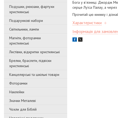
Бога у в’язниці. Джордж Мю
Подушки, рюкзаки, фартухи
серце Луїса Палау, а через 
християнські
Прочитай цю книжку і дізнай
Подарункові набори
Характеристики
Світильники, лампи
Інформація для замовле
Магніти, фоторамки
християнські
Листівки, відкритки християнські
Брелки, браслети, підвіски
християнські
Канцелярські та шкільні товари
Фоторамки
Наклейки
Значки Металеві
Чохли для Біблій