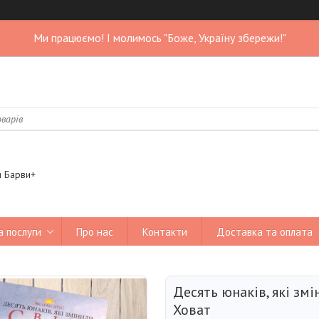
Ми працюємо! І молимось "Боже, Україну збережи!"
я Барви+
а послуги
Про нас
Контакти
Доставка та оплата
Десять юнаків, які змі
Ховат