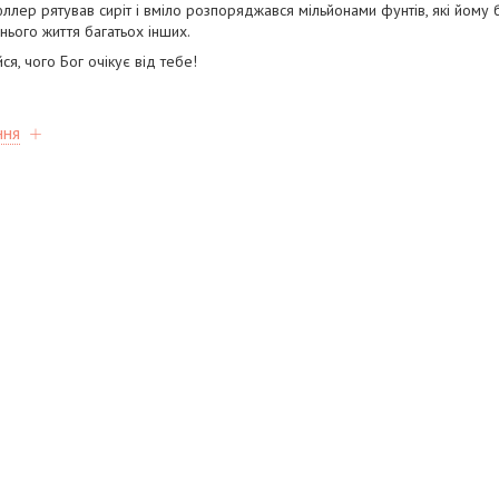
ллер рятував сиріт і вміло розпоряджався мільйонами фунтів, які йому 
нього життя багатьох інших.
ся, чого Бог очікує від тебе!
ння