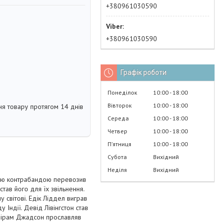
+380961030590
+380961030590
Графік роботи
Понеділок
10:00
18:00
Вівторок
10:00
18:00
я товару протягом 14 днів
Середа
10:00
18:00
Четвер
10:00
18:00
Пʼятниця
10:00
18:00
Субота
Вихідний
Неділя
Вихідний
ндрю контрабандою перевозив
тав його для їх звільнення.
 світові. Едік Ліддел виграв
 Індії. Девід Лівінгстон став
онірам Джадсон прославляв