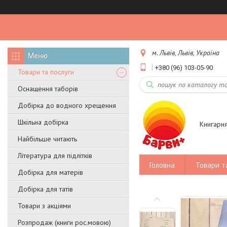
м. Львів, Львів, Україна
+380 (96) 103-05-90
Товари та послуги
Оснащення таборів
Добірка до водного хрещення
Шкільна добірка
Книгарн
Найбільше читають
Література для підлітків
Головна
Товари т
Добірка для матерів
Добірка для татів
Товари з акціями
Розпродаж (книги рос.мовою)