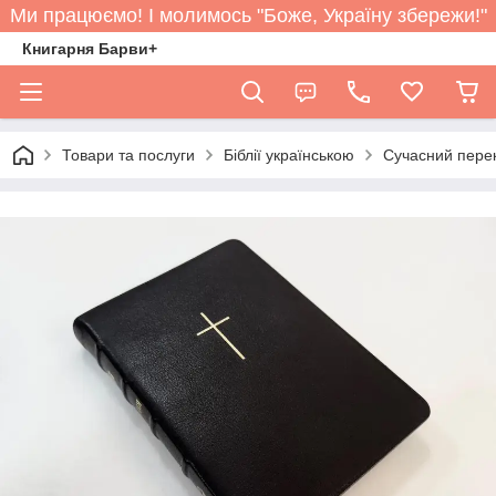
Ми працюємо! І молимось "Боже, Україну збережи!"
Книгарня Барви+
Товари та послуги
Біблії українською
Сучасний перек