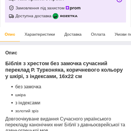
Замовлення під захистом
Доступна доставка
Опис
Характеристики
Доставка
Оплата
Умови п
Опис
Біблія з хрестом без замочка сучасний
переклад Р. Турконяка, коричневого кольору
у шкірі, з індексами, 16х22 см
без замочка
шкіра
з індексами
золотий зріз
Довгоочікуване видання Сучасного українського
перекладу канонічних книг Біблії з давньоєврейської та
давньогрецької мов.