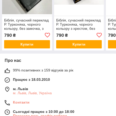
Біблія, сучасний переклад
Біблія, сучасний переклад
Бібл
Р. Турконяка, чорного
Р. Турконяка, чорного
Р. Т
кольору, без замочка, з
кольору з хрестом, без
коль
індексами, 15х20,5 см
замочка, з індексами,
інде
790
790
790
₴
₴
15х20,5 см
сере
Купити
Купити
Про нас
99% позитивних з 159 відгуків за рік
Працює з 18.03.2010
м. Львів
м. Львів, Львів, Україна
Контакти
Сьогодні працює з 10:00 до 18:00
Показати весь графік роботи