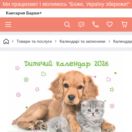
Ми працюємо! І молимось "Боже, Україну збережи!"
Книгарня Барви+
Товари та послуги
Календарі та записники
Календар 