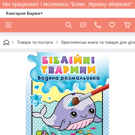
Ми працюємо! І молимось "Боже, Україну збережи!"
Книгарня Барви+
Товари та послуги
Християнські книги та товари для діт