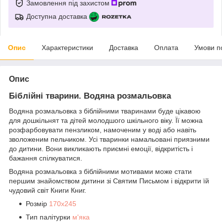
Замовлення під захистом
Доступна доставка
Опис
Характеристики
Доставка
Оплата
Умови п
Опис
Біблійні тварини. Водяна розмальовка
Водяна розмальовка з біблійними тваринами буде цікавою
для дошкільнят та дітей молодшого шкільного віку. Її можна
розфарбовувати пензликом, намоченим у воді або навіть
зволоженим пельчиком. Усі тваринки намальовані приязними
до дитини. Вони викликають приємні емоції, відкритість і
бажання спілкуватися.
Водяна розмальовка з біблійними мотивами може стати
першим знайомством дитини зі Святим Письмом і відкрити їй
чудовий світ Книги Книг.
Розмір
170х245
Тип палітурки
м'яка