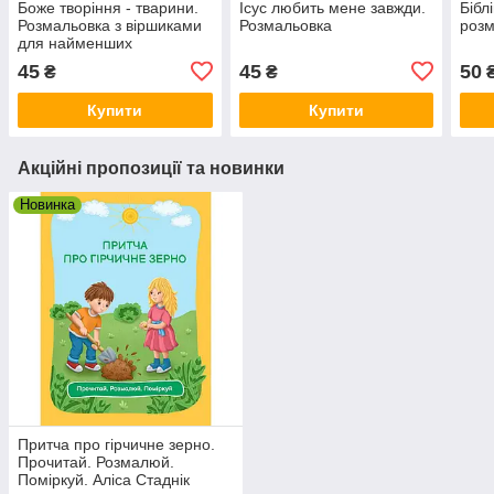
Боже творіння - тварини.
Ісус любить мене завжди.
Бібл
Розмальовка з віршиками
Розмальовка
розм
для найменших
45
45
50
₴
₴
Купити
Купити
Акційні пропозиції та новинки
Новинка
Притча про гірчичне зерно.
Прочитай. Розмалюй.
Поміркуй. Аліса Стаднік